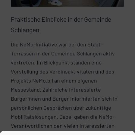
Praktische Einblicke in der Gemeinde
Schlangen
Die NeMo-Initiative war bei den Stadt-
Terrassen in der Gemeinde Schlangen aktiv
vertreten. Im Blickpunkt standen eine
Vorstellung des Vereinsaktivitäten und des
Projekts NeMo.bil an einem eigenen
Messestand. Zahlreiche interessierte
Bürgerinnen und Bürger informierten sich in
persönlichen Gesprächen über zukünftige
Mobilitätslösungen. Dabei gaben die NeMo-
Verantwortlichen den vielen Interessierten
auch praktische Einblicke in die Mobilität von