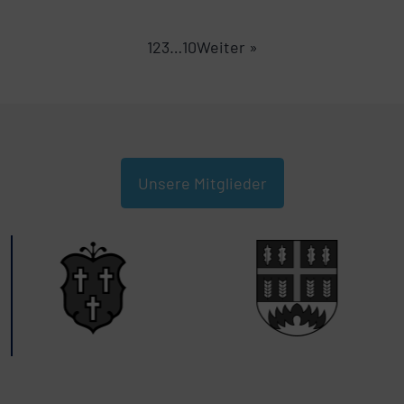
1
2
3
…
10
Weiter »
Unsere Mitglieder