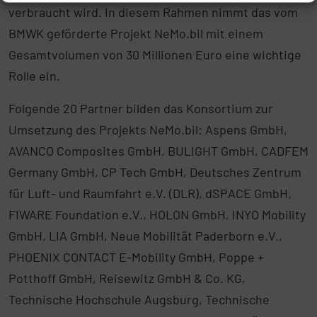
verbraucht wird. In diesem Rahmen nimmt das vom
BMWK geförderte Projekt NeMo.bil mit einem
Gesamtvolumen von 30 Millionen Euro eine wichtige
Rolle ein.
Folgende 20 Partner bilden das Konsortium zur
Umsetzung des Projekts NeMo.bil: Aspens GmbH,
AVANCO Composites GmbH, BULIGHT GmbH, CADFEM
Germany GmbH, CP Tech GmbH, Deutsches Zentrum
für Luft- und Raumfahrt e.V. (DLR), dSPACE GmbH,
FIWARE Foundation e.V., HOLON GmbH, INYO Mobility
GmbH, LIA GmbH, Neue Mobilität Paderborn e.V.,
PHOENIX CONTACT E-Mobility GmbH, Poppe +
Potthoff GmbH, Reisewitz GmbH & Co. KG,
Technische Hochschule Augsburg, Technische